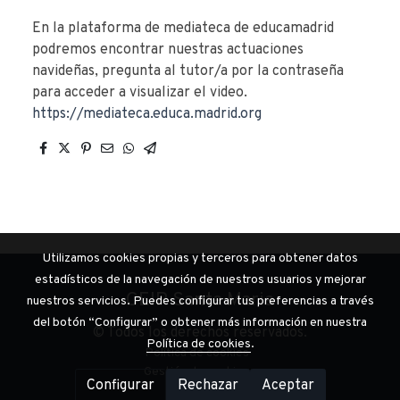
En la plataforma de mediateca de educamadrid
podremos encontrar nuestras actuaciones
navideñas, pregunta al tutor/a por la contraseña
para acceder a visualizar el video.
https://mediateca.educa.madrid.org
Utilizamos cookies propias y terceros para obtener datos
estadísticos de la navegación de nuestros usuarios y mejorar
CEIP Santa Maria
nuestros servicios. Puedes configurar tus preferencias a través
del botón “Configurar” o obtener más información en nuestra
© Todos los derechos reservados.
Política de cookies
.
Política de cookies
Gestión de cookies
Configurar
Rechazar
Aceptar