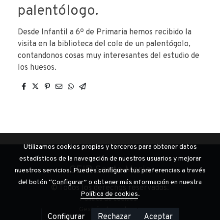
palentólogo.
Desde Infantil a 6º de Primaria hemos recibido la
visita en la biblioteca del cole de un palentógolo,
contandonos cosas muy interesantes del estudio de
los huesos.
Utilizamos cookies propias y terceros para obtener datos
estadísticos de la navegación de nuestros usuarios y mejorar
CEIP Santa Maria
nuestros servicios. Puedes configurar tus preferencias a través
del botón “Configurar” o obtener más información en nuestra
© Todos los derechos reservados.
Política de cookies
.
Política de cookies
Gestión de cookies
Configurar
Rechazar
Aceptar