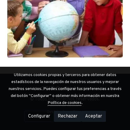
Utilizamos cookies propias y terceros para obtener datos
estadísticos de la navegación de nuestros usuarios y mejorar
CEIP Santa Maria
nuestros servicios. Puedes configurar tus preferencias a través
del botón “Configurar” o obtener más información en nuestra
© Todos los derechos reservados.
Política de cookies
.
Política de cookies
Gestión de cookies
Configurar
Rechazar
Aceptar